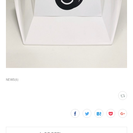
NEWS
(
5
)